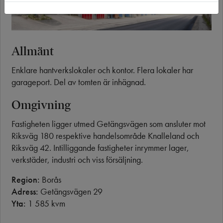
Allmänt
Enklare hantverkslokaler och kontor. Flera lokaler har
garageport. Del av tomten är inhägnad.
Omgivning
Fastigheten ligger utmed Getängsvägen som ansluter mot
Riksväg 180 respektive handelsområde Knalleland och
Riksväg 42. Intilliggande fastigheter inrymmer lager,
verkstäder, industri och viss försäljning.
Region:
Borås
Adress:
Getängsvägen 29
Yta:
1 585 kvm