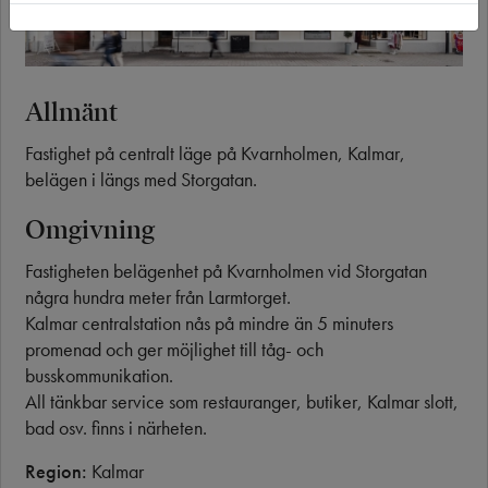
Allmänt
Fastighet på centralt läge på Kvarnholmen, Kalmar,
belägen i längs med Storgatan.
Omgivning
Fastigheten belägenhet på Kvarnholmen vid Storgatan
några hundra meter från Larmtorget.
Kalmar centralstation nås på mindre än 5 minuters
promenad och ger möjlighet till tåg- och
busskommunikation.
All tänkbar service som restauranger, butiker, Kalmar slott,
bad osv. finns i närheten.
Region:
Kalmar