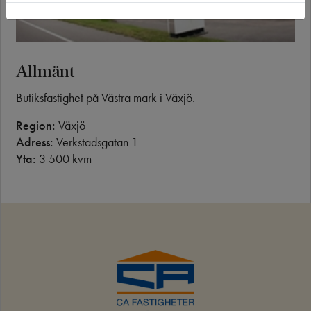
Allmänt
Butiksfastighet på Västra mark i Växjö.
Region:
Växjö
Adress:
Verkstadsgatan 1
Yta:
3 500 kvm