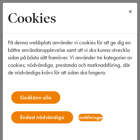
×
Cookies
På denna webbplats använder vi cookies för att ge dig en
Start
Våra fastigheter
Växjö
Plåtslagaren 5
bättre användarupplevelse samt att vi ska kunna utveckla
Plåtslagaren 5
sidan på bästa sätt framöver. Vi använder tre kategorier av
cookies; nödvändiga, prestanda och marknadsföring, där
de nödvändiga krävs för att sidan ska fungera.
Godkänn alla
Endast nödvändiga
Inställningar