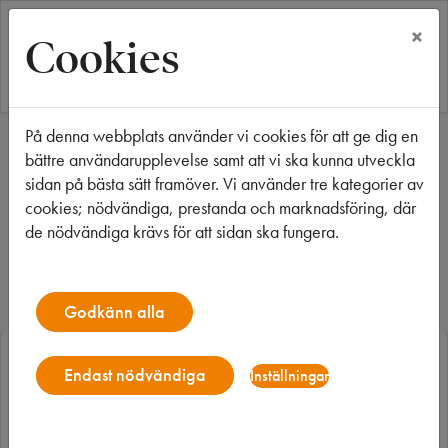
×
Cookies
På denna webbplats använder vi cookies för att ge dig en
Start
Våra fastigheter
Stockholm
bättre användarupplevelse samt att vi ska kunna utveckla
Verkstadshuset 1 H14
sidan på bästa sätt framöver. Vi använder tre kategorier av
cookies; nödvändiga, prestanda och marknadsföring, där
Verkstadshuset 1
de nödvändiga krävs för att sidan ska fungera.
H14
Godkänn alla
Endast nödvändiga
Inställningar