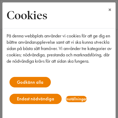
×
Cookies
På denna webbplats använder vi cookies för att ge dig en
Start
Våra fastigheter
Växjö
Klockbojen 7
bättre användarupplevelse samt att vi ska kunna utveckla
Klockbojen 7
sidan på bästa sätt framöver. Vi använder tre kategorier av
cookies; nödvändiga, prestanda och marknadsföring, där
de nödvändiga krävs för att sidan ska fungera.
Godkänn alla
Endast nödvändiga
Inställningar