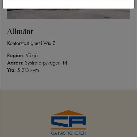
Allmänt
Kontorsfastighet i Växjö.
Region:
Växjö
Adress:
Systratorpsvägen 14
Yta:
5 213 kvm