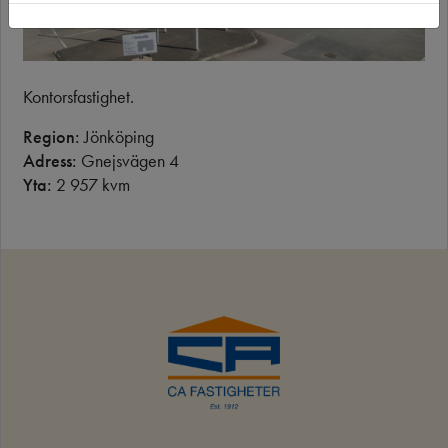
Kontorsfastighet.
Region:
Jönköping
Adress:
Gnejsvägen 4
Yta:
2 957 kvm