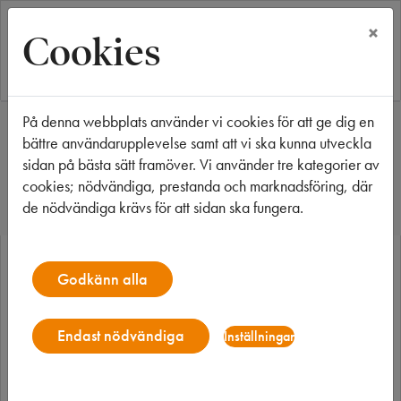
×
Cookies
På denna webbplats använder vi cookies för att ge dig en
Start
Våra fastigheter
Jönköping
Örontofsen 10
bättre användarupplevelse samt att vi ska kunna utveckla
Örontofsen 10
sidan på bästa sätt framöver. Vi använder tre kategorier av
cookies; nödvändiga, prestanda och marknadsföring, där
de nödvändiga krävs för att sidan ska fungera.
Godkänn alla
Endast nödvändiga
Inställningar