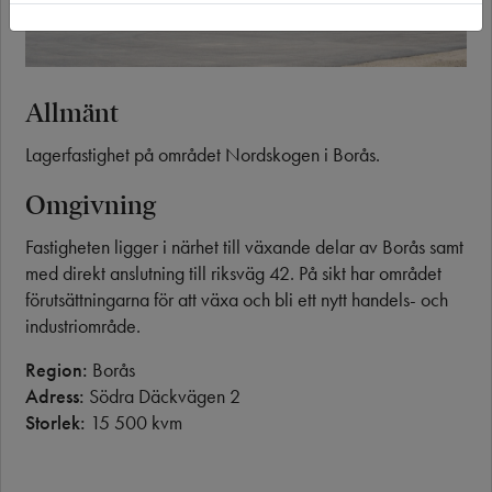
Allmänt
Lagerfastighet på området Nordskogen i Borås.
Omgivning
Fastigheten ligger i närhet till växande delar av Borås samt
med direkt anslutning till riksväg 42. På sikt har området
förutsättningarna för att växa och bli ett nytt handels- och
industriområde.
Region:
Borås
Adress:
Södra Däckvägen 2
Storlek:
15 500 kvm