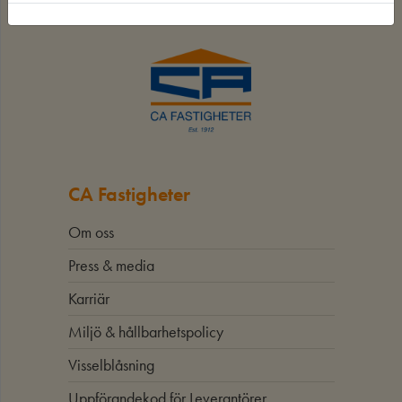
CA Fastigheter
Om oss
Press & media
Karriär
Miljö & hållbarhetspolicy
Visselblåsning
Uppförandekod för Leverantörer