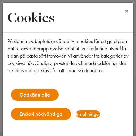
×
Cookies
På denna webbplats använder vi cookies för att ge dig en
Start
Objektsdetalj
bättre användarupplevelse samt att vi ska kunna utveckla
Objektsdetalj
sidan på bästa sätt framöver. Vi använder tre kategorier av
cookies; nödvändiga, prestanda och marknadsföring, där
de nödvändiga krävs för att sidan ska fungera.
Objektet kan ej visas
Godkänn alla
Tyvärr kan inte objektet du efterfrågade visas. Det kan t.ex.
bero på att det inte längre finns tillgängligt att söka.
Endast nödvändiga
Inställningar